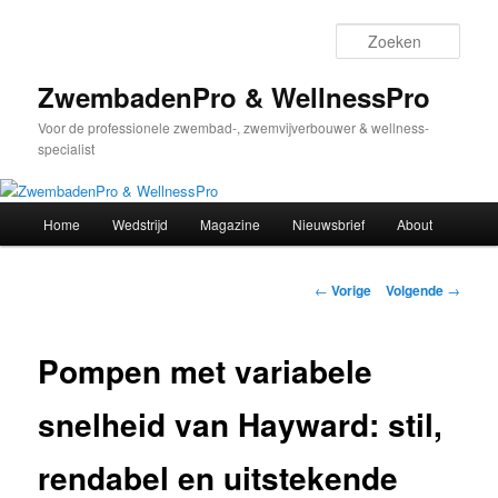
Spring
naar
Zoek
de
primaire
ZwembadenPro & WellnessPro
inhoud
Voor de professionele zwembad-, zwemvijverbouwer & wellness-
specialist
Hoofdmenu
Home
Wedstrijd
Magazine
Nieuwsbrief
About
Bericht
←
Vorige
Volgende
→
navigatie
Pompen met variabele
snelheid van Hayward: stil,
rendabel en uitstekende