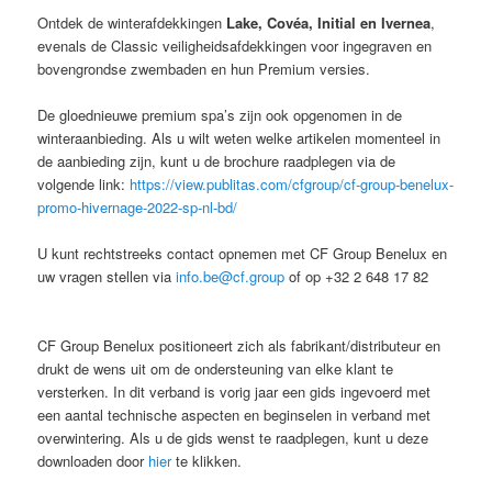
Ontdek de winterafdekkingen
Lake, Covéa, Initial en Ivernea
,
evenals de Classic veiligheidsafdekkingen voor ingegraven en
bovengrondse zwembaden en hun Premium versies.
De gloednieuwe premium spa’s zijn ook opgenomen in de
winteraanbieding. Als u wilt weten welke artikelen momenteel in
de aanbieding zijn, kunt u de brochure raadplegen via de
volgende link:
https://view.publitas.com/cfgroup/cf-group-benelux-
promo-hivernage-2022-sp-nl-bd/
U kunt rechtstreeks contact opnemen met CF Group Benelux en
uw vragen stellen via
info.be@cf.group
of op +32 2 648 17 82
CF Group Benelux positioneert zich als fabrikant/distributeur en
drukt de wens uit om de ondersteuning van elke klant te
versterken. In dit verband is vorig jaar een gids ingevoerd met
een aantal technische aspecten en beginselen in verband met
overwintering. Als u de gids wenst te raadplegen, kunt u deze
downloaden door
hier
te klikken.