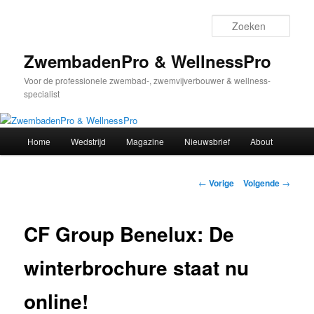
Spring
naar
Zoek
de
primaire
ZwembadenPro & WellnessPro
inhoud
Voor de professionele zwembad-, zwemvijverbouwer & wellness-
specialist
Hoofdmenu
Home
Wedstrijd
Magazine
Nieuwsbrief
About
Bericht
←
Vorige
Volgende
→
navigatie
CF Group Benelux: De
winterbrochure staat nu
online!