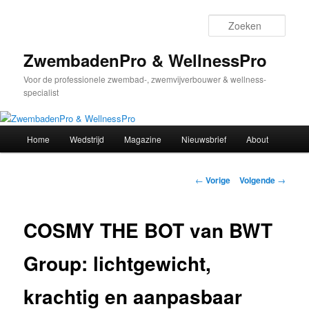
Spring
naar
Zoek
de
primaire
ZwembadenPro & WellnessPro
inhoud
Voor de professionele zwembad-, zwemvijverbouwer & wellness-
specialist
Hoofdmenu
Home
Wedstrijd
Magazine
Nieuwsbrief
About
Bericht
←
Vorige
Volgende
→
navigatie
COSMY THE BOT van BWT
Group: lichtgewicht,
krachtig en aanpasbaar