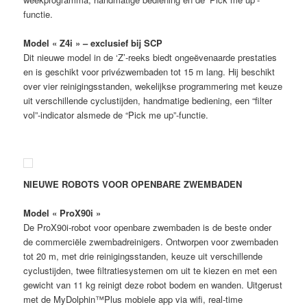
functie.
Model « Z4i » – exclusief bij SCP
Dit nieuwe model in de ‘Z’-reeks biedt ongeëvenaarde prestaties
en is geschikt voor privézwembaden tot 15 m lang. Hij beschikt
over vier reinigingsstanden, wekelijkse programmering met keuze
uit verschillende cyclustijden, handmatige bediening, een “filter
vol”-indicator alsmede de “Pick me up”-functie.
NIEUWE ROBOTS VOOR OPENBARE ZWEMBADEN
Model « ProX90i »
De ProX90i-robot voor openbare zwembaden is de beste onder
de commerciële zwembadreinigers. Ontworpen voor zwembaden
tot 20 m, met drie reinigingsstanden, keuze uit verschillende
cyclustijden, twee filtratiesystemen om uit te kiezen en met een
gewicht van 11 kg reinigt deze robot bodem en wanden. Uitgerust
met de MyDolphin™Plus mobiele app via wifi, real-time