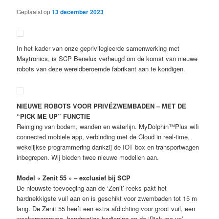
Geplaatst op
13 december 2023
In het kader van onze geprivilegieerde samenwerking met
Maytronics, is SCP Benelux verheugd om de komst van nieuwe
robots van deze wereldberoemde fabrikant aan te kondigen.
NIEUWE ROBOTS VOOR PRIVÉZWEMBADEN – MET DE
“PICK ME UP” FUNCTIE
Reiniging van bodem, wanden en waterlijn. MyDolphin™Plus wifi
connected mobiele app, verbinding met de Cloud in real-time,
wekelijkse programmering dankzij de IOT box en transportwagen
inbegrepen. Wij bieden twee nieuwe modellen aan.
Model « Zenit 55 » – exclusief bij SCP
De nieuwste toevoeging aan de ‘Zenit’-reeks pakt het
hardnekkigste vuil aan en is geschikt voor zwembaden tot 15 m
lang. De Zenit 55 heeft een extra afdichting voor groot vuil, een
weekprogramma, handmatige bediening en de ‘Pick me up’-