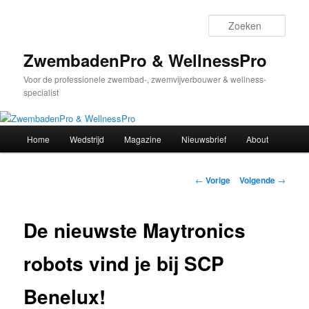
Spring
naar
Zoek
de
primaire
ZwembadenPro & WellnessPro
inhoud
Voor de professionele zwembad-, zwemvijverbouwer & wellness-
specialist
Hoofdmenu
Home
Wedstrijd
Magazine
Nieuwsbrief
About
Bericht
←
Vorige
Volgende
→
navigatie
De nieuwste Maytronics
robots vind je bij SCP
Benelux!