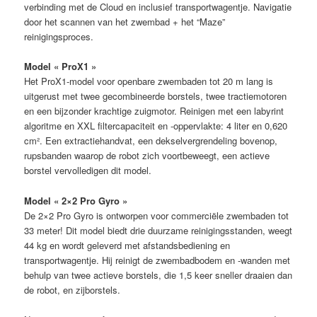
verbinding met de Cloud en inclusief transportwagentje. Navigatie
door het scannen van het zwembad + het “Maze”
reinigingsproces.
Model « ProX1 »
Het ProX1-model voor openbare zwembaden tot 20 m lang is
uitgerust met twee gecombineerde borstels, twee tractiemotoren
en een bijzonder krachtige zuigmotor. Reinigen met een labyrint
algoritme en XXL filtercapaciteit en -oppervlakte: 4 liter en 0,620
cm². Een extractiehandvat, een dekselvergrendeling bovenop,
rupsbanden waarop de robot zich voortbeweegt, een actieve
borstel vervolledigen dit model.
Model « 2×2 Pro Gyro »
De 2×2 Pro Gyro is ontworpen voor commerciële zwembaden tot
33 meter! Dit model biedt drie duurzame reinigingsstanden, weegt
44 kg en wordt geleverd met afstandsbediening en
transportwagentje. Hij reinigt de zwembadbodem en -wanden met
behulp van twee actieve borstels, die 1,5 keer sneller draaien dan
de robot, en zijborstels.