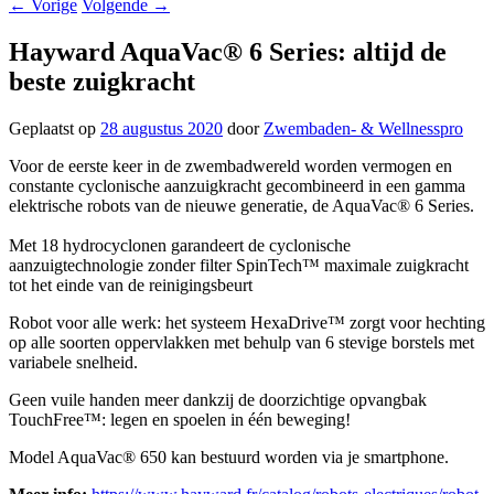
←
Vorige
Volgende
→
Hayward AquaVac® 6 Series: altijd de
beste zuigkracht
Geplaatst op
28 augustus 2020
door
Zwembaden- & Wellnesspro
Voor de eerste keer in de zwembadwereld worden vermogen en
constante cyclonische aanzuigkracht gecombineerd in een gamma
elektrische robots van de nieuwe generatie, de AquaVac® 6 Series.
Met 18 hydrocyclonen garandeert de cyclonische
aanzuigtechnologie zonder filter SpinTech™ maximale zuigkracht
tot het einde van de reinigingsbeurt
Robot voor alle werk: het systeem HexaDrive™ zorgt voor hechting
op alle soorten oppervlakken met behulp van 6 stevige borstels met
variabele snelheid.
Geen vuile handen meer dankzij de doorzichtige opvangbak
TouchFree™: legen en spoelen in één beweging!
Model AquaVac® 650 kan bestuurd worden via je smartphone.