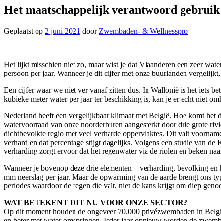
Het maatschappelijk verantwoord gebruik
Geplaatst op
2 juni 2021
door
Zwembaden- & Wellnesspro
Het lijkt misschien niet zo, maar wist je dat Vlaanderen een zeer wa
persoon per jaar. Wanneer je dit cijfer met onze buurlanden vergelijkt
Een cijfer waar we niet ver vanaf zitten dus. In Wallonië is het iet
kubieke meter water per jaar ter beschikking is, kan je er echt niet 
Nederland heeft een vergelijkbaar klimaat met België. Hoe komt het da
watervoorraad van onze noorderburen aangesterkt door drie grote rivi
dichtbevolkte regio met veel verharde oppervlaktes. Dit valt voornam
verhard en dat percentage stijgt dagelijks. Volgens een studie van de
verharding zorgt ervoor dat het regenwater via de riolen en beken naar
Wanneer je bovenop deze drie elementen – verharding, bevolking en het
mm neerslag per jaar. Maar de opwarming van de aarde brengt ons ty
periodes waardoor de regen die valt, niet de kans krijgt om diep genoe
WAT BETEKENT DIT NU VOOR ONZE SECTOR?
Op dit moment houden de ongeveer 70.000 privézwembaden in België n
en beter met water omspringen. Ieder jaar opnieuw worden de zwembad