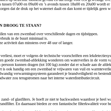
ns tussen 07u00 en 09u00 en ’s avonds tussen 18u00 en 20u00 wordt er 
orgen dat de druk op het waternet daalt en dan komt er tijdelijk geen w
N DROOG TE STAAN?
ullen van een zwembad over verschillende dagen en tijdstippen.
bruik in de buurt minimaal is.
 activiteit dan minstens over 48 uur of langer.
rliest, moet er volgens de technische voorschriften een lekdetecties
et een goede zwembad-afdekking wonderen om waterverlies in de vorm va
 persoon kunnen dragen (tot 100 kg) zonder dat er schade aan de afde
 het is ook handig om een zwembad te vrijwaren van vuil en warmteve
elwandig verwarmingssysteem garandeert je brandveiligheid en bestend
water zou terugstromen naar het interne waterdistributiecircuit.
d zand- of glasfilters. Je hoeft ze niet te backwashen waardoor je heel w
ndfilter. En daarnaast bieden ze een fantastische filterkwaliteit voor 