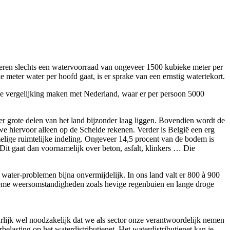
nderen slechts een watervoorraad van ongeveer 1500 kubieke meter per
e meter water per hoofd gaat, is er sprake van een ernstig watertekort.
 de vergelijking maken met Nederland, waar er per persoon 5000
er grote delen van het land bijzonder laag liggen. Bovendien wordt de
e hiervoor alleen op de Schelde rekenen. Verder is België een erg
elige ruimtelijke indeling. Ongeveer 14,5 procent van de bodem is
Dit gaat dan voornamelijk over beton, asfalt, klinkers … Die
 water-problemen bijna onvermijdelijk. In ons land valt er 800 à 900
reme weersomstandigheden zoals hevige regenbuien en lange droge
lijk wel noodzakelijk dat we als sector onze verantwoordelijk nemen
asting op het waterdistributienet. Het waterdistributienet kan je