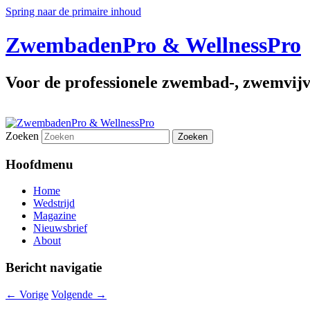
Spring naar de primaire inhoud
ZwembadenPro & WellnessPro
Voor de professionele zwembad-, zwemvijv
Zoeken
Hoofdmenu
Home
Wedstrijd
Magazine
Nieuwsbrief
About
Bericht navigatie
←
Vorige
Volgende
→