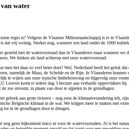
 van water
terarme regio is? Volgens de Vlaamse Milieumaatschappij is er in Vlaa
, is dat vrij weinig. Sterker nog, wanneer een land onder de 1000 kubiek
s beter gesteld met de watervoorraad dan in Vlaanderen maar wanneer we
omheen. We hinken als land achterop met onze watervoorraad.
t men het daar zo veel beter doet? Wel, Nederland heeft het geluk dat 
eren, namelijk de Maas, de Schelde en de Rijn. In Vlaanderen kunnen w
elijk te wijten aan onze typische lintbebouwing en bijgevolg onze romm
 KU Leuven komt er iedere dag 3 hectare aan verharde oppervlaktes bij. 
 de zee stroomt, in plaats van door te sijpelen in de grondlagen.
 gebrek aan grote rivieren – nog eens de klimaatverandering telt, zijn
pische Belgische klimaat in de war. We krijgen meer te maken met ext
g tot in de grondlagen door te dringen.
og geen bijkomend risico in voor de watervoorraden. Al is het natuur
en op hetzelfde moment gevuld en dat zorgt voor een geweldige overbel