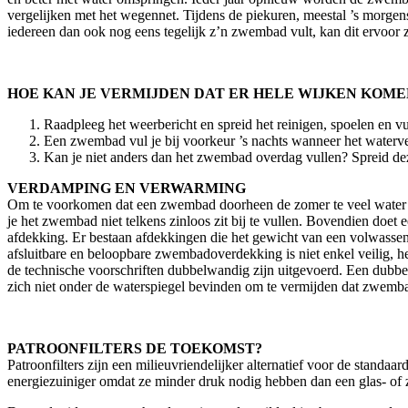
vergelijken met het wegennet. Tijdens de piekuren, meestal ’s morge
iedereen dan ook nog eens tegelijk z’n zwembad vult, kan dit ervoor z
HOE KAN JE VERMIJDEN DAT ER HELE WIJKEN KOME
Raadpleeg het weerbericht en spreid het reinigen, spoelen en v
Een zwembad vul je bij voorkeur ’s nachts wanneer het waterver
Kan je niet anders dan het zwembad overdag vullen? Spreid deze
VERDAMPING EN VERWARMING
Om te voorkomen dat een zwembad doorheen de zomer te veel water ve
je het zwembad niet telkens zinloos zit bij te vullen. Bovendien do
afdekking. Er bestaan afdekkingen die het gewicht van een volwassen
afsluitbare en beloopbare zwembadoverdekking is niet enkel veilig,
de technische voorschriften dubbelwandig zijn uitgevoerd. Een dubb
zich niet onder de waterspiegel bevinden om te vermijden dat zwembad
PATROONFILTERS DE TOEKOMST?
Patroonfilters zijn een milieuvriendelijker alternatief voor de standaar
energiezuiniger omdat ze minder druk nodig hebben dan een glas- of za