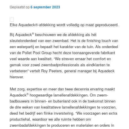
Geplaatst op
6 september 2023
Elke Aquadeck®-afdekking wordt volledig op maat geproduceerd.
®
Bij Aquadeck
beschouwen we de afdekking als hét
sleutelonderdeel van een zwembad. Het is de finishing touch van
een waterpartij en bepaalt het karakter van de tuin. Als onderdeel
van de Pollet Pool Group hecht deze toonaangevende fabrikant
veel waarde aan kwaliteit. “We streven ernaar het comfort en
gemak voor zowel zwembadprofessionals als eindklanten te
verbeteren” vertelt Roy Peeters, general manager bij Aquadeck
hierover.
Met zorg, expertise en meer dan twee decennia ervaring maakt
®
Aquadeck
hoogwaardige lamellenafdekkingen. Om zwem­
badbouwers in binnen- en buitenland ook in de toekomst binnen
de drie weken van kwalitatieve lamellenafdekkingen te voorzien,
deed het bedrijf een flinke inverstering. “We voorzagen een extra
productiehal, waardoor we alle ruimte hebben om
zwembadafdekkingen te produceren en materialen en orders in