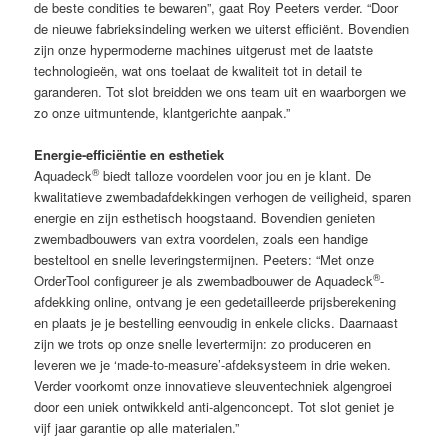
de beste condities te bewaren”, gaat Roy Peeters verder. “Door
de nieuwe fabrieksindeling werken we uiterst efficiënt. Bovendien
zijn onze hypermoderne machines uitgerust met de laatste
technologieën, wat ons toelaat de kwaliteit tot in detail te
garanderen. Tot slot breidden we ons team uit en waarborgen we
zo onze uitmuntende, klantgerichte aanpak.”
Energie-efficiëntie en esthetiek
®
Aquadeck
biedt talloze voordelen voor jou en je klant. De
kwalitatieve zwembadafdekkingen verhogen de veiligheid, sparen
energie en zijn esthetisch hoogstaand. Bovendien genieten
zwembadbouwers van extra voordelen, zoals een handige
besteltool en snelle leveringstermijnen. Peeters: “Met onze
®
OrderTool configureer je als zwembadbouwer de Aquadeck
-
afdekking online, ontvang je een gedetailleerde prijsberekening
en plaats je je bestelling eenvoudig in enkele clicks. Daarnaast
zijn we trots op onze snelle levertermijn: zo produceren en
leveren we je ‘made-to-measure’-afdeksysteem in drie weken.
Verder voorkomt onze innovatieve sleuventechniek algengroei
door een uniek ontwikkeld anti-algenconcept. Tot slot geniet je
vijf jaar garantie op alle materialen.”