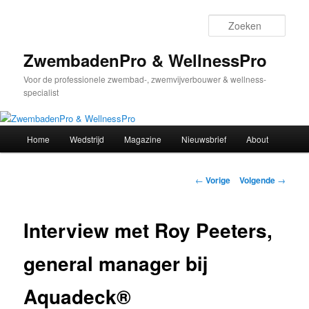
Spring
naar
Zoek
de
primaire
ZwembadenPro & WellnessPro
inhoud
Voor de professionele zwembad-, zwemvijverbouwer & wellness-
specialist
Hoofdmenu
Home
Wedstrijd
Magazine
Nieuwsbrief
About
Bericht
←
Vorige
Volgende
→
navigatie
Interview met Roy Peeters,
general manager bij
Aquadeck®