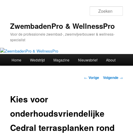
Spring
naar
Zoek
de
primaire
ZwembadenPro & WellnessPro
inhoud
Voor de professionele zwembad-, zwemvijverbouwer & wellness-
specialist
Hoofdmenu
Home
Wedstrijd
Magazine
Nieuwsbrief
About
Bericht
←
Vorige
Volgende
→
navigatie
Kies voor
onderhoudsvriendelijke
Cedral terrasplanken rond