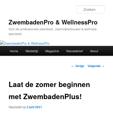
Spring
naar
Zoek
de
primaire
ZwembadenPro & WellnessPro
inhoud
Voor de professionele zwembad-, zwemvijverbouwer & wellness-
specialist
Hoofdmenu
Home
Wedstrijd
Magazine
Nieuwsbrief
About
Bericht
←
Vorige
Volgende
→
navigatie
Laat de zomer beginnen
met ZwembadenPlus!
Geplaatst op
2 juni 2021