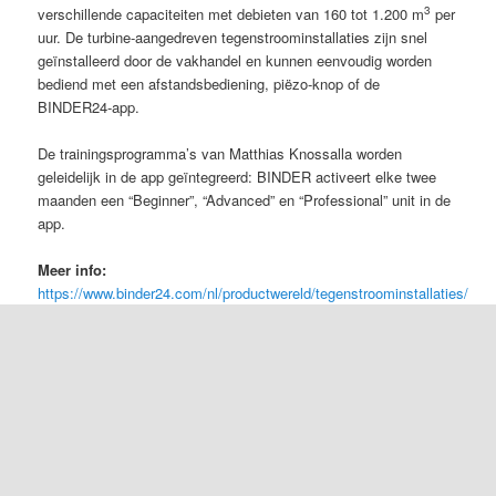
3
verschillende capaciteiten met debieten van 160 tot 1.200 m
per
uur. De turbine-aangedreven tegenstroominstallaties zijn snel
geïnstalleerd door de vakhandel en kunnen eenvoudig worden
bediend met een afstandsbediening, piëzo-knop of de
BINDER24-app.
De trainingsprogramma’s van Matthias Knossalla worden
geleidelijk in de app geïntegreerd: BINDER activeert elke twee
maanden een “Beginner”, “Advanced” en “Professional” unit in de
app.
Meer info:
https://www.binder24.com/nl/productwereld/tegenstroominstallaties/
Dit bericht werd geplaatst in
in de kijker
,
zwembad
door
Zwembaden- & Wellnesspro
. Bookmark de
permalink
.
Ondersteund door WordPress