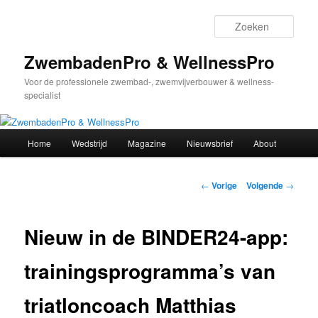
Spring
naar
Zoek
de
primaire
ZwembadenPro & WellnessPro
inhoud
Voor de professionele zwembad-, zwemvijverbouwer & wellness-
specialist
Hoofdmenu
Home
Wedstrijd
Magazine
Nieuwsbrief
About
Bericht
←
Vorige
Volgende
→
navigatie
Nieuw in de BINDER24-app:
trainingsprogramma’s van
triatloncoach Matthias