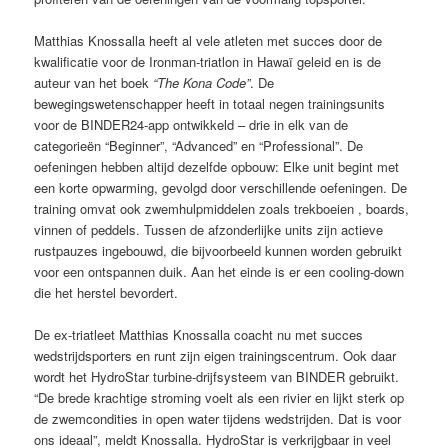
Matthias Knossalla heeft al vele atleten met succes door de
kwalificatie voor de Ironman-triatlon in Hawaï geleid en is de
auteur van het boek
“The Kona Code”
. De
bewegingswetenschapper heeft in totaal negen trainingsunits
voor de BINDER24-app ontwikkeld – drie in elk van de
categorieën “Beginner”, “Advanced” en “Professional”. De
oefeningen hebben altijd dezelfde opbouw: Elke unit begint met
een korte opwarming, gevolgd door verschillende oefeningen. De
training omvat ook zwemhulpmiddelen zoals trekboeien , boards,
vinnen of peddels. Tussen de afzonderlijke units zijn actieve
rustpauzes ingebouwd, die bijvoorbeeld kunnen worden gebruikt
voor een ontspannen duik. Aan het einde is er een cooling-down
die het herstel bevordert.
De ex-triatleet Matthias Knossalla coacht nu met succes
wedstrijdsporters en runt zijn eigen trainingscentrum. Ook daar
wordt het HydroStar turbine-drijfsysteem van BINDER gebruikt.
“De brede krachtige stroming voelt als een rivier en lijkt sterk op
de zwemcondities in open water tijdens wedstrijden. Dat is voor
ons ideaal”, meldt Knossalla. HydroStar is verkrijgbaar in veel