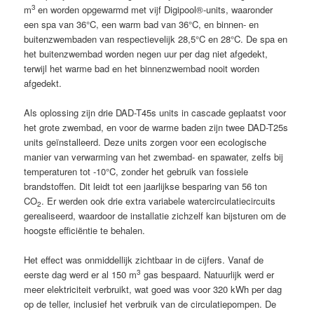
3
m
en worden opgewarmd met vijf Digipool®-units, waaronder
een spa van 36°C, een warm bad van 36°C, en binnen- en
buitenzwembaden van respectievelijk 28,5°C en 28°C. De spa en
het buitenzwembad worden negen uur per dag niet afgedekt,
terwijl het warme bad en het binnenzwembad nooit worden
afgedekt.
Als oplossing zijn drie DAD-T45s units in cascade geplaatst voor
het grote zwembad, en voor de warme baden zijn twee DAD-T25s
units geïnstalleerd. Deze units zorgen voor een ecologische
manier van verwarming van het zwembad- en spawater, zelfs bij
temperaturen tot -10°C, zonder het gebruik van fossiele
brandstoffen. Dit leidt tot een jaarlijkse besparing van 56 ton
CO
. Er werden ook drie extra variabele watercirculatiecircuits
2
gerealiseerd, waardoor de installatie zichzelf kan bijsturen om de
hoogste efficiëntie te behalen.
Het effect was onmiddellijk zichtbaar in de cijfers. Vanaf de
3
eerste dag werd er al 150 m
gas bespaard. Natuurlijk werd er
meer elektriciteit verbruikt, wat goed was voor 320 kWh per dag
op de teller, inclusief het verbruik van de circulatiepompen. De