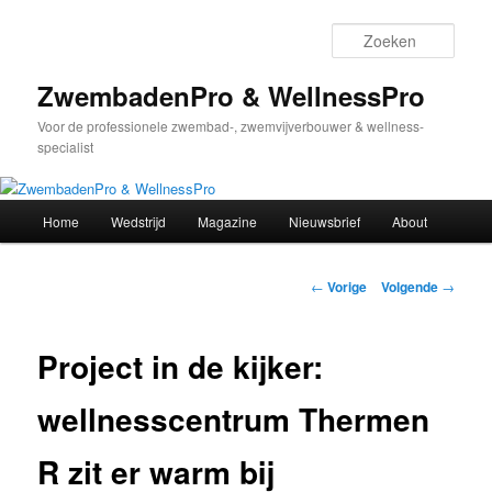
Spring
naar
Zoek
de
primaire
ZwembadenPro & WellnessPro
inhoud
Voor de professionele zwembad-, zwemvijverbouwer & wellness-
specialist
Hoofdmenu
Home
Wedstrijd
Magazine
Nieuwsbrief
About
Bericht
←
Vorige
Volgende
→
navigatie
Project in de kijker:
wellnesscentrum Thermen
R zit er warm bij