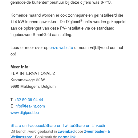
gemiddelde buitentemperatuur bij deze cijfers was 6-7°C.
Komende maand worden er ook zonnepanelen geïnstalleerd die
®
114 kW kunnen opwekken. De Digipool
-units worden gekoppeld
aan de opbrengst van deze PV-installatie via de standaard
ingebouwde SmartGrid-aansluiting.
Lees er meer over op
onze website
of neem vrijblijvend contact
op!
Meer info:
FEA INTERNATIONALIZ
Krommewege 32A5
9990 Maldegem, Belgium
T
+32 50 38 04 44
E
info@fea-int.com
www.digipool.be
Share on Facebook
Share on Twitter
Share on Linkedin
Dit bericht werd geplaatst in
zwembad
door
Zwembaden- &
Wellnesspro
. Bookmark de
permalink
.