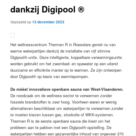
dankzij Digipool ®
Geplaatst op
13 december 2023
Het wellnesscentrum Thermen R in Roeselare geniet nu van
warme waterpartijen dankzij de installatie van vijf slimme
Digipool®-units. Deze intelligente, koppelbare verwarmingsunits
worden gebruikt om het zwembad- en spawater op een uiterst
duurzame en efficiënte manier op te warmen. Ze zijn ontworpen
door Digipool® op basis van warmtepompen.
De méést innovatieve openbare sauna van West-Vlaanderen.
De noodzaak om de wellness-sector te verwarmen zonder
fossiele brandstoffen is zeer hoog. Voorheen waren er weinig
alternatieven beschikbaar om waterpartijen te verwarmen zonder
te moeten kiezen tussen gas, stookolie of WKK-systemen.
Thermen R is de eerste openbare sauna die kiest om het
probleem aan te pakken met een Digipool®-opstelling. De
waterpartijen hebben een gezamenlijke inhoud van ongeveer 370