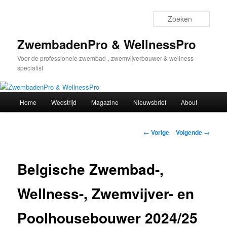
Spring
naar
Zoek
de
primaire
ZwembadenPro & WellnessPro
inhoud
Voor de professionele zwembad-, zwemvijverbouwer & wellness-
specialist
Hoofdmenu
Home
Wedstrijd
Magazine
Nieuwsbrief
About
Bericht
←
Vorige
Volgende
→
navigatie
Belgische Zwembad-,
Wellness-, Zwemvijver- en
Poolhousebouwer 2024/25