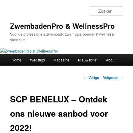
Spring
naar
Zoek
de
primaire
ZwembadenPro & WellnessPro
inhoud
Voor de professionele zwembad-, zwemvijverbouwer & wellness-
specialist
Hoofdmenu
Home
Wedstrijd
Magazine
Nieuwsbrief
About
Bericht
←
Vorige
Volgende
→
navigatie
SCP BENELUX – Ontdek
ons nieuwe aanbod voor
2022!