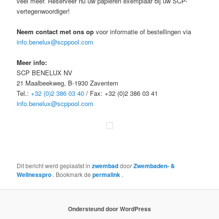
veel meer. Reserveer nu uw papieren exemplaar bij uw SCP-
vertegenwoordiger!
Neem contact met ons op
voor informatie of bestellingen via
info.benelux@scppool.com
Meer info:
SCP BENELUX NV
21 Maalbeekweg, B-1930 Zaventem
Tel.:
+32 (0)2 386 03 40
/ Fax: +32 (0)2 386 03 41
info.benelux@scppool.com
Dit bericht werd geplaatst in
zwembad
door
Zwembaden- &
Wellnesspro
. Bookmark de
permalink
.
Ondersteund door WordPress