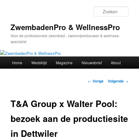
Spring
naar
Zoek
de
primaire
ZwembadenPro & WellnessPro
inhoud
Voor de professionele zwembad-, zwemvijverbouwer & wellness-
specialist
Hoofdmenu
Home
Wedstrijd
Magazine
Nieuwsbrief
About
Bericht
←
Vorige
Volgende
→
navigatie
T&A Group x Walter Pool:
bezoek aan de productiesite
in Dettwiler