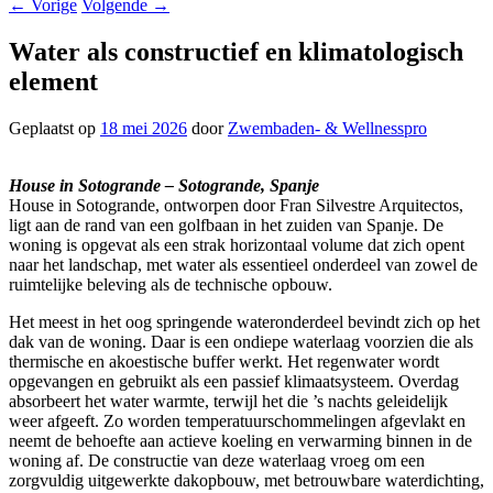
←
Vorige
Volgende
→
Water als constructief en klimatologisch
element
Geplaatst op
18 mei 2026
door
Zwembaden- & Wellnesspro
House in Sotogrande – Sotogrande, Spanje
House in Sotogrande, ontworpen door Fran Silvestre Arquitectos,
ligt aan de rand van een golfbaan in het zuiden van Spanje. De
woning is opgevat als een strak horizontaal volume dat zich opent
naar het landschap, met water als essentieel onderdeel van zowel de
ruimtelijke beleving als de technische opbouw.
Het meest in het oog springende wateronderdeel bevindt zich op het
dak van de woning. Daar is een ondiepe waterlaag voorzien die als
thermische en akoestische buffer werkt. Het regenwater wordt
opgevangen en gebruikt als een passief klimaatsysteem. Overdag
absorbeert het water warmte, terwijl het die ’s nachts geleidelijk
weer afgeeft. Zo worden temperatuurschommelingen afgevlakt en
neemt de behoefte aan actieve koeling en verwarming binnen in de
woning af. De constructie van deze waterlaag vroeg om een
zorgvuldig uitgewerkte dakopbouw, met betrouwbare waterdichting,