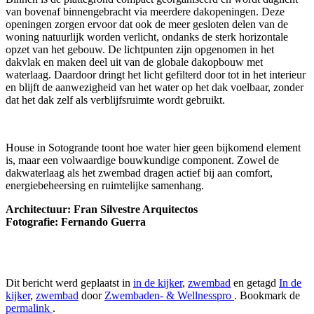
van bovenaf binnengebracht via meerdere dakopeningen. Deze
openingen zorgen ervoor dat ook de meer gesloten delen van de
woning natuurlijk worden verlicht, ondanks de sterk horizontale
opzet van het gebouw. De lichtpunten zijn opgenomen in het
dakvlak en maken deel uit van de globale dakopbouw met
waterlaag. Daardoor dringt het licht gefilterd door tot in het interieur
en blijft de aanwezigheid van het water op het dak voelbaar, zonder
dat het dak zelf als verblijfsruimte wordt gebruikt.
House in Sotogrande toont hoe water hier geen bijkomend element
is, maar een volwaardige bouwkundige component. Zowel de
dakwaterlaag als het zwembad dragen actief bij aan comfort,
energiebeheersing en ruimtelijke samenhang.
Architectuur: Fran Silvestre Arquitectos
Fotografie: Fernando Guerra
Dit bericht werd geplaatst in
in de kijker
,
zwembad
en getagd
In de
kijker
,
zwembad
door
Zwembaden- & Wellnesspro
. Bookmark de
permalink
.