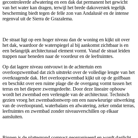
gecontroleerde afwatering en een dak dat permanent het gewicht
van het water kan dragen, terwijl het brede dakoverstek tegelijk
bescherming biedt tegen de felle zon van Andalusië en de intense
regenval uit de Sierra de Grazalema.
De straat ligt op een hoger niveau dan de woning en kijkt uit over
het dak, waardoor de waterspiegel al bij aankomst zichtbaar is en
een belangrijk architecturaal element vormt. Vanaf de straat leiden
trappen naar beneden naar de voordeur en de leefruimtes.
Op dat lagere niveau ontvouwt in de achtertuin een
overloopzwembad dat zich uitstrekt over de volledige lengte van het
overkragende dak. Het overloopzwembad kijkt uit op de golfbaan
en beschikt over een ruime plage die de overgang vormt tussen het
terras en het diepere zwemgedeelte. Door deze lineaire opbouw
wordt het zwembad een verlengde van de architectuur. Technisch
gezien vroeg het zwembadontwerp om een nauwkeurige uitwerking
van de overlooprand, waterbalans en afwatering, zeker omdat terras,
leefruimtes en zwembad zonder niveauverschillen op elkaar
aansluiten.
Binnen is de plattegrond compact georganiseerd en wordt daglicht