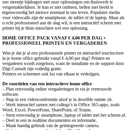
ons steentje bijdragen met onze oplossingen om thuiswerk te
vergemakkelijken. Je kan er niet omheen, bellen met beeld is
tegenwoordig het nieuwe normaal in ons leven. Populaire media
voor videocalls zijn de smartphone, de tablet of de laptop. Maar als
u echt professioneel aan de slag wil, is een interactief scherm met
printer bij je thuis misschien wel een oplossing.
HOME OFFICE PACK VANAF € 4,00 PER DAG +
PROFESSIONEEL PRINTEN EN VERGADEREN
Wist je dat je al een professionele printer en interactief touchscreen
in je home office gebruikt vanaf € 4,00 per dag? Printen en
vergaderen wordt zorgeloos, want de installatie en de support door
Digi Consult zijn volledig gratis.
Printers en schermen ook los van elkaar te verkrijgen.
De voordelen van een interactieve home office
– Plan eenvoudig online vergaderingen in via je vertrouwde
software.
– Stap in een videoconferentie alsof je in dezelfde ruimte zit.
– Werk interactief samen met collega’s in Office 365-apps, zoals
Word, Excel, PowerPoint, SharePoint, of Teams.
– Stem eenvoudig je smartphone, laptop of tablet met het scherm af.
– Deel in een in realtime documenten en informatie.
– Maak handig gebruik van de geïntegreerde camera.