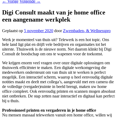
←
Vorige
Volgende
→
Digi Consult maakt van je home office
een aangename werkplek
Geplaatst op
5 november 2020
door
Zwembaden- & Wellnesspro
Werk je momenteel van thuis uit? Telewerk is een hot topic. Ons
hele land ligt plat en drijft vele bedrijven en organisaties tot het
uiterste. Thuiswerk is de nieuwe norm. Net daarom klinkt bij Digi
Consult de boodschap om ons te wapenen voor de toekomst.
We krijgen enorm veel vragen over onze digitale oplossingen om
thuiswerk efficiënter te maken. Een digitale werkomgeving die
medewerkers ondersteunt om van thuis uit te werken is perfect
mogelijk. Een interactief scherm, waarop u heel eenvoudig digitale
notities maakt en deelt met collega’s, aangevuld met een camera die
de volledige (vergader)ruimte in beeld brengt, maken uw home
office compleet. Ook eenvoudig printen en scannen mogen absoluut
niet ontbreken. De stap zetten naar interactief en digitaal kan perfect
bij u thuis.
Professioneel printen en vergaderen in je home office
Nu mensen massaal telewerken vanuit een home office, willen wij