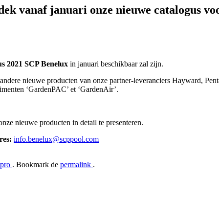
naf januari onze nieuwe catalogus voor
us 2021 SCP Benelux
in januari beschikbaar zal zijn.
r andere nieuwe producten van onze partner-leveranciers Hayward, Pe
imenten ‘GardenPAC’ et ‘GardenAir’.
onze nieuwe producten in detail te presenteren.
res:
info.benelux@scppool.com
spro
. Bookmark de
permalink
.