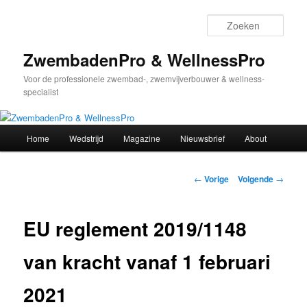
Spring
naar
Zoek
de
primaire
ZwembadenPro & WellnessPro
inhoud
Voor de professionele zwembad-, zwemvijverbouwer & wellness-
specialist
Hoofdmenu
Home
Wedstrijd
Magazine
Nieuwsbrief
About
Bericht
←
Vorige
Volgende
→
navigatie
EU reglement 2019/1148
van kracht vanaf 1 februari
2021