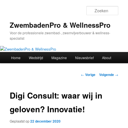
Spring
naar
Zoek
de
primaire
ZwembadenPro & WellnessPro
inhoud
Voor de professionele zwembad-, zwemvijverbouwer & wellness-
specialist
Hoofdmenu
Home
Wedstrijd
Magazine
Nieuwsbrief
About
Bericht
←
Vorige
Volgende
→
navigatie
Digi Consult: waar wij in
geloven? Innovatie!
Geplaatst op
22 december 2020