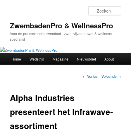
Spring
naar
Zoek
de
primaire
ZwembadenPro & WellnessPro
inhoud
Voor de professionele zwembad-, zwemvijverbouwer & wellness-
specialist
Hoofdmenu
Home
Wedstrijd
Magazine
Nieuwsbrief
About
Bericht
←
Vorige
Volgende
→
navigatie
Alpha Industries
presenteert het Infrawave-
assortiment