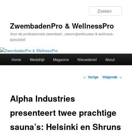
Spring
naar
Zoek
de
primaire
ZwembadenPro & WellnessPro
inhoud
Voor de professionele zwembad-, zwemvijverbouwer & wellness-
specialist
Hoofdmenu
Home
Wedstrijd
Magazine
Nieuwsbrief
About
Bericht
←
Vorige
Volgende
→
navigatie
Alpha Industries
presenteert twee prachtige
sauna’s: Helsinki en Shruns