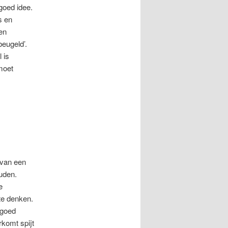
goed idee.
s en
en
eugeld’.
 is
 moet
 van een
ouden.
e
te denken.
 goed
rkomt spijt