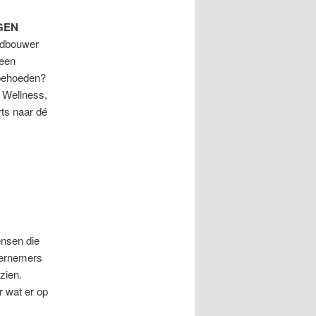
GEN
adbouwer
 een
 behoeden?
 Wellness,
ts naar dé
ensen die
dernemers
zien.
 wat er op