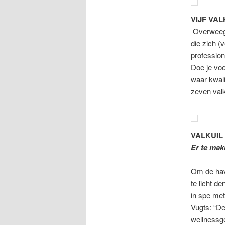
VIJF VA
Overweeg 
die zich (
profession
Doe je voo
waar kwali
zeven valk
VALKUIL 
Er te mak
Om de hav
te licht d
in spe met
Vugts: “De
wellnessge