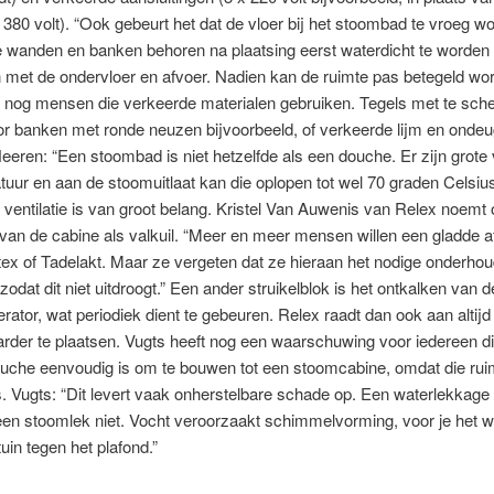
380 volt). “Ook gebeurt het dat de vloer bij het stoombad te vroeg wo
e wanden en banken behoren na plaatsing eerst waterdicht te worden
met de ondervloer en afvoer. Nadien kan de ruimte pas betegeld wo
r nog mensen die verkeerde materialen gebruiken. Tegels met te sch
r banken met ronde neuzen bijvoorbeeld, of verkeerde lijm en ondeu
eeren: “Een stoombad is niet hetzelfde als een douche. Er zijn grote 
tuur en aan de stoomuitlaat kan die oplopen tot wel 70 graden Celsiu
ventilatie is van groot belang. Kristel Van Auwenis van Relex noemt
van de cabine als valkuil. “Meer en meer mensen willen een gladde a
ex of Tadelakt. Maar ze vergeten dat ze hieraan het nodige onderho
 zodat dit niet uitdroogt.” Een ander struikelblok is het ontkalken van d
ator, wat periodiek dient te gebeuren. Relex raadt dan ook aan altijd
rder te plaatsen. Vugts heeft nog een waarschuwing voor iedereen d
uche eenvoudig is om te bouwen tot een stoomcabine, omdat die ruim
s. Vugts: “Dit levert vaak onherstelbare schade op. Een waterlekkage
een stoomlek niet. Vocht veroorzaakt schimmelvorming, voor je het w
in tegen het plafond.”