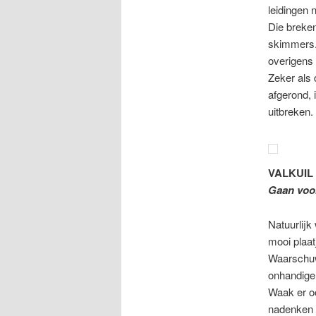
leidingen 
Die breken
skimmers. 
overigens 
Zeker als 
afgerond, 
uitbreken.
VALKUIL 
Gaan voor
Natuurlijk
mooi plaat
Waarschuw
onhandige
Waak er oo
nadenken o