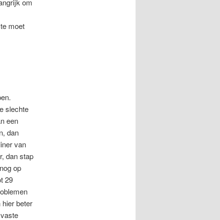
langrijk om
mte moet
pen.
e slechte
an een
n, dan
liner van
r, dan stap
 nog op
t 29
problemen
hier beter
 vaste