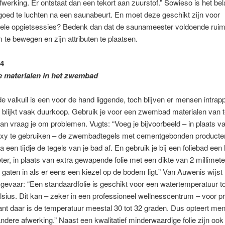
fwerking. Er ontstaat dan een tekort aan zuurstof.” Sowieso is het be
oed te luchten na een saunabeurt. En moet deze geschikt zijn voor
nele opgietsessies? Bedenk dan dat de saunameester voldoende rui
te bewegen en zijn attributen te plaatsen.
4
 materialen in het zwembad
e valkuil is een voor de hand liggende, toch blijven er mensen intrap
blijkt vaak duurkoop. Gebruik je voor een zwembad materialen van t
 dan vraag je om problemen. Vugts: “Voeg je bijvoorbeeld – in plaats v
xy te gebruiken – de zwembadtegels met cementgebonden producte
 een tijdje de tegels van je bad af. En gebruik je bij een foliebad een 
eter, in plaats van extra gewapende folie met een dikte van 2 millimete
e gaten in als er eens een kiezel op de bodem ligt.” Van Auwenis wijst
gevaar: “Een standaardfolie is geschikt voor een watertemperatuur to
sius. Dit kan – zeker in een professioneel wellnesscentrum – voor 
nt daar is de temperatuur meestal 30 tot 32 graden. Dus opteert men 
ndere afwerking.” Naast een kwalitatief minderwaardige folie zijn ook