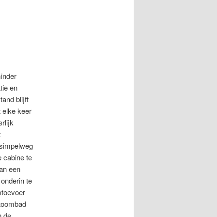
minder
tie en
and blijft
t elke keer
rlijk
t
n simpelweg
 cabine te
van een
 onderin te
mtoevoer
 stoombad
n de