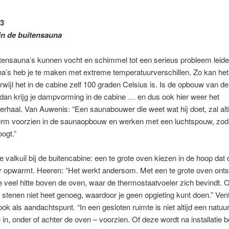
3
in de buitensauna
tensauna’s kunnen vocht en schimmel tot een serieus probleem leiden
a’s heb je te maken met extreme temperatuurverschillen. Zo kan het
erwijl het in de cabine zelf 100 graden Celsius is. Is de opbouw van 
 dan krijg je dampvorming in de cabine … en dus ook hier weer het
rhaal. Van Auwenis: “Een saunabouwer die weet wat hij doet, zal alt
m voorzien in de saunaopbouw en werken met een luchtspouw, zoda
oogt.”
 valkuil bij de buitencabine: een te grote oven kiezen in de hoop dat
r opwarmt. Heeren: “Het werkt andersom. Met een te grote oven onts
 te veel hitte boven de oven, waar de thermostaatvoeler zich bevindt. 
stenen niet heet genoeg, waardoor je geen opgieting kunt doen.” Venti
ook als aandachtspunt. “In een gesloten ruimte is niet altijd een natuur
 – in, onder of achter de oven – voorzien. Of deze wordt na installatie 