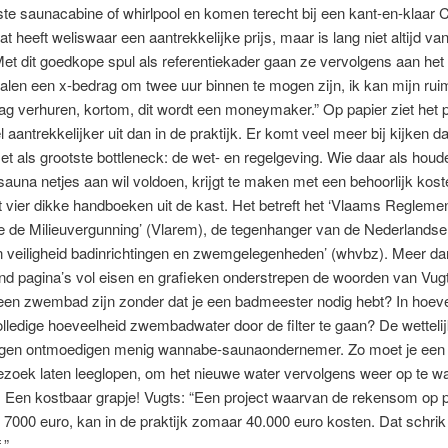
e saunacabine of whirlpool en komen terecht bij een kant-en-klaar 
at heeft weliswaar een aantrekkelijke prijs, maar is lang niet altijd v
 Met dit goedkope spul als referentiekader gaan ze vervolgens aan het
alen een x-bedrag om twee uur binnen te mogen zijn, ik kan mijn ruim
ag verhuren, kortom, dit wordt een moneymaker.” Op papier ziet het p
l aantrekkelijker uit dan in de praktijk. Er komt veel meer bij kijken
t als grootste bottleneck: de wet- en regelgeving. Wie daar als houd
auna netjes aan wil voldoen, krijgt te maken met een behoorlijk kost
t vier dikke handboeken uit de kast. Het betreft het ‘Vlaams Regleme
e de Milieuvergunning’ (Vlarem), de tegenhanger van de Nederlandse
n veiligheid badinrichtingen en zwemgelegenheden’ (whvbz). Meer da
nd pagina’s vol eisen en grafieken onderstrepen de woorden van Vug
een zwembad zijn zonder dat je een badmeester nodig hebt? In hoeve
olledige hoeveelheid zwembadwater door de filter te gaan? De wetteli
ingen ontmoedigen menig wannabe-saunaondernemer. Zo moet je een 
ezoek laten leeglopen, om het nieuwe water vervolgens weer op te w
 Een kostbaar grapje! Vugts: “Een project waarvan de rekensom op p
 7000 euro, kan in de praktijk zomaar 40.000 euro kosten. Dat schrik
.”