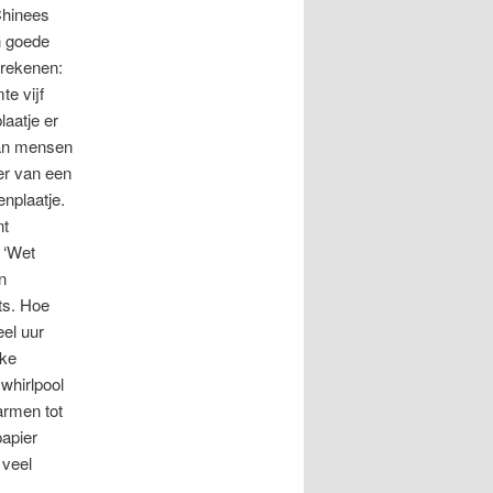
Chinees
an goede
 rekenen:
te vijf
laatje er
 dan mensen
er van een
enplaatje.
nt
 ‘Wet
n
ts. Hoe
el uur
jke
whirlpool
armen tot
apier
 veel