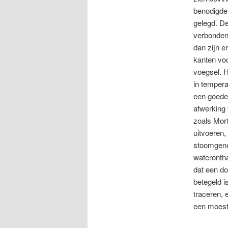
benodigde 
gelegd. D
verbonden 
dan zijn e
kanten voo
voegsel. H
in tempera
een goede 
afwerking 
zoals Mort
uitvoeren,
stoomgener
waterontha
dat een do
betegeld i
traceren, 
een moestu