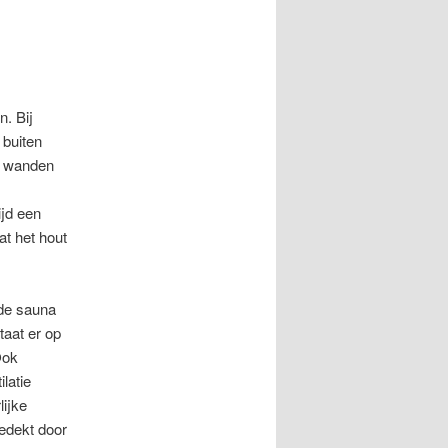
. Bij
 buiten
de wanden
ijd een
t het hout
 de sauna
taat er op
Ook
latie
lijke
bedekt door