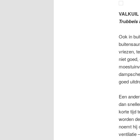
VALKUIL 
Trubbels 
Ook in bui
buitensaun
vriezen, t
niet goed,
moestuinve
dampscher
goed uitdr
Een andere
dan snelle
korte tijd
worden de 
noemt hij 
ventilatie