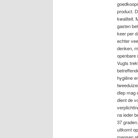
goedkoopst
product. D
kwaliteit.
gasten bet
keer per d
echter vee
denken, me
openbare s
Vugts trek
betreffend
hygiëne e
tweeduize
diep mag 
dient de v
verplicht
na ieder b
37 graden.
uitkomt op
mensen af