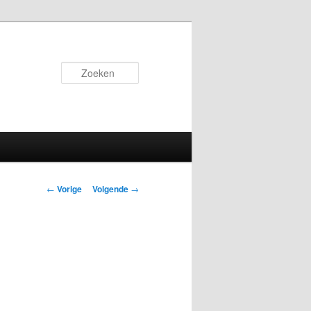
Zoeken
Bericht
←
Vorige
Volgende
→
navigatie