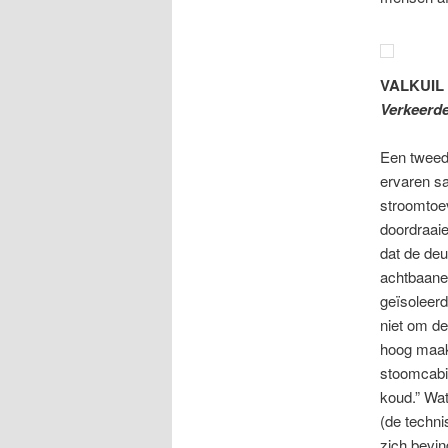
VALKUIL 
Verkeerde
Een tweede
ervaren sa
stroomtoev
doordraaie
dat de deu
achtbaanef
geïsoleerd
niet om de
hoog maakt
stoomcabin
koud.” Wat
(de techni
zich bevin