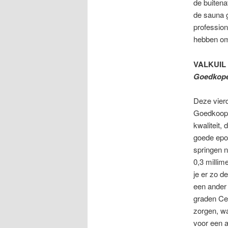
de buitena
de sauna g
professio
hebben om 
VALKUIL 
Goedkope
Deze vierd
Goedkoop 
kwaliteit,
goede epo
springen na
0,3 millim
je er zo d
een ander 
graden Cel
zorgen, wa
voor een a