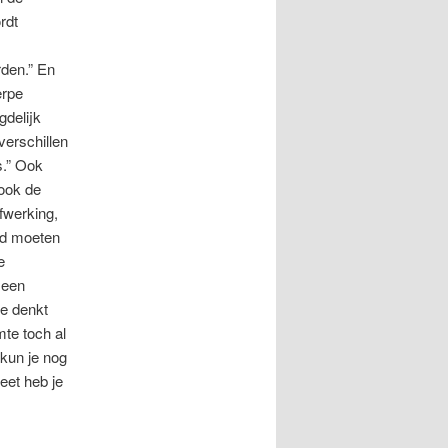
rdt
rden.” En
erpe
gdelijk
verschillen
s.” Ook
 ook de
fwerking,
ud moeten
e
 een
ie denkt
te toch al
 kun je nog
eet heb je