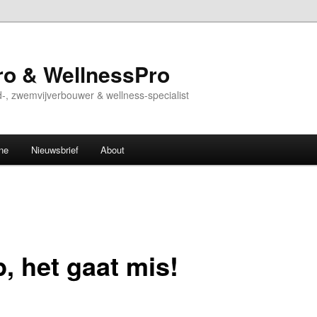
o & WellnessPro
-, zwemvijverbouwer & wellness-specialist
ne
Nieuwsbrief
About
, het gaat mis!