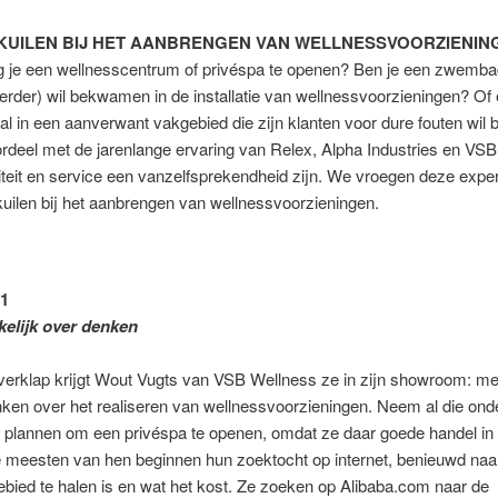
LKUILEN BIJ HET AANBRENGEN VAN WELLNESSVOORZIENIN
je een wellnesscentrum of privéspa te openen? Ben je een zwemb
verder) wil bekwamen in de installatie van wellnessvoorzieningen? Of
al in een aanverwant vakgebied die zijn klanten voor dure fouten wil
rdeel met de jarenlange ervaring van Relex, Alpha Industries en VSB
teit en service een vanzelfsprekendheid zijn. We vroegen deze exper
uilen bij het aanbrengen van wellnessvoorzieningen.
1
kelijk over denken
erklap krijgt Wout Vugts van VSB Wellness ze in zijn showroom: m
enken over het realiseren van wellnessvoorzieningen. Neem al die on
 plannen om een privéspa te openen, omdat ze daar goede handel in 
 meesten van hen beginnen hun zoektocht op internet, benieuwd naar
bied te halen is en wat het kost. Ze zoeken op Alibaba.com naar de