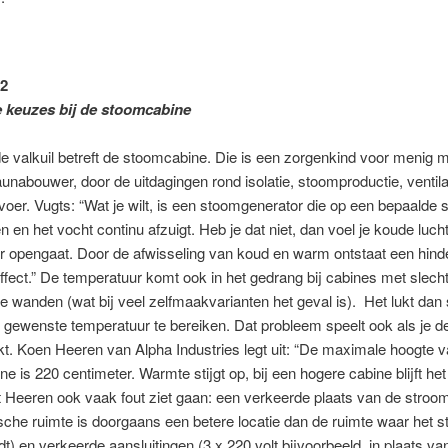
2
 keuzes bij de stoomcabine
 valkuil betreft de stoomcabine. Die is een zorgenkind voor menig 
unabouwer, door de uitdagingen rond isolatie, stoomproductie, ventila
oer. Vugts: “Wat je wilt, is een stoomgenerator die op een bepaalde st
n en het vocht continu afzuigt. Heb je dat niet, dan voel je koude luch
r opengaat. Door de afwisseling van koud en warm ontstaat een hinde
fect.” De temperatuur komt ook in het gedrang bij cabines met slech
e wanden (wat bij veel zelfmaakvarianten het geval is). Het lukt da
 gewenste temperatuur te bereiken. Dat probleem speelt ook als je de
. Koen Heeren van Alpha Industries legt uit: “De maximale hoogte 
e is 220 centimeter. Warmte stijgt op, bij een hogere cabine blijft het
 Heeren ook vaak fout ziet gaan: een verkeerde plaats van de stroo
sche ruimte is doorgaans een betere locatie dan de ruimte waar het
dt) en verkeerde aansluitingen (3 x 220 volt bijvoorbeeld, in plaats va