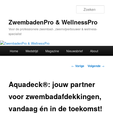
Spring
naar
Zoek
de
primaire
ZwembadenPro & WellnessPro
inhoud
Voor de professionele zwembad-, zwemvijverbouwer & wellness-
specialist
Hoofdmenu
Home
Wedstrijd
Magazine
Nieuwsbrief
About
Bericht
←
Vorige
Volgende
→
navigatie
Aquadeck®: jouw partner
voor zwembadafdekkingen,
vandaag én in de toekomst!