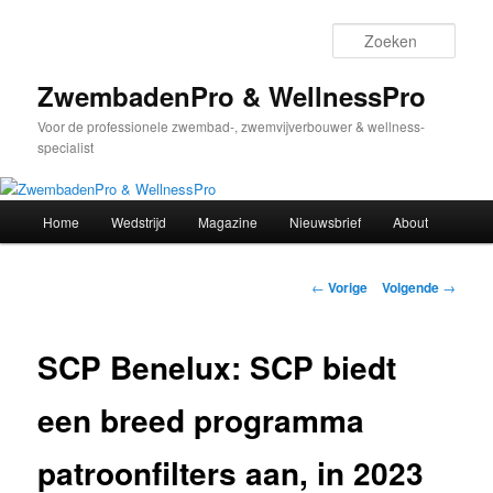
Spring
naar
Zoek
de
primaire
ZwembadenPro & WellnessPro
inhoud
Voor de professionele zwembad-, zwemvijverbouwer & wellness-
specialist
Hoofdmenu
Home
Wedstrijd
Magazine
Nieuwsbrief
About
Bericht
←
Vorige
Volgende
→
navigatie
SCP Benelux: SCP biedt
een breed programma
patroonfilters aan, in 2023