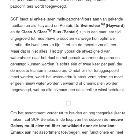
patroonfilters wordt toegevoegd.
SCP biedt al enkele jaren multi-patronenfilters aan van gekende
TM
fabrikanten als Hayward en Pentair. De
Swimclear
(Hayward)
TM
en de
Clean & Clear
Plus (Pentair)
zijn in een paar jaar tijd
uitgegroeid tot must-have producten vanwege hun optimale
filtratie, die twee keer zo fijn filtert als de meeste zandfilters.
Maar dat is niet alles. Het zijn vooral de afwezigheid van
waterafvoer naar het riool en het gemak waarmee de patronen
gereinigd kunnen worden (slechts één of twee keer per jaar) die
de meeste klanten interesseren. Omdat er niet teruggespoeld
moet worden, wordt het waterverbruik sterk verminderd en moet
er geen nieuw water worden verwarmd of chemicaliën worden
toegevoegd, wat op alle niveaus een aanzienlijke winst betekent.
Om het assortiment verder uit te breiden en nog toegankelijker te
maken, zal SCP Benelux in de loop van het seizoen de
nieuwe
Galaxy multi-element filter ontwikkeld door de fabrikant
Emaux
aan het assortiment toevoegen, een functionele en heel