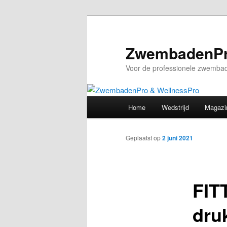
Spring
naar
de
ZwembadenPr
primaire
Voor de professionele zwembad
inhoud
Hoofdmenu
Home
Wedstrijd
Magazi
Geplaatst op
2 juni 2021
FITT
dru