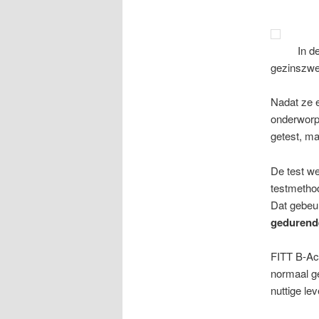
In d
gezinszwe
Nadat ze 
onderworp
getest, ma
De test w
testmetho
Dat gebeu
gedurend
FITT B-Act
normaal g
nuttige l