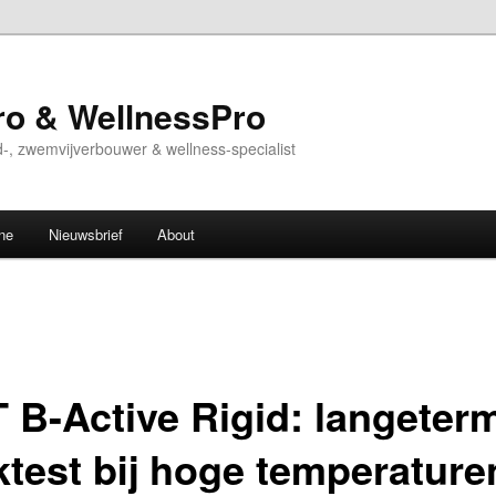
o & WellnessPro
-, zwemvijverbouwer & wellness-specialist
ne
Nieuwsbrief
About
 B-Active Rigid: langeterm
ktest bij hoge temperature