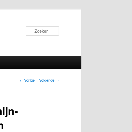
Zoeken
Bericht
←
Vorige
Volgende
→
navigatie
ijn-
n