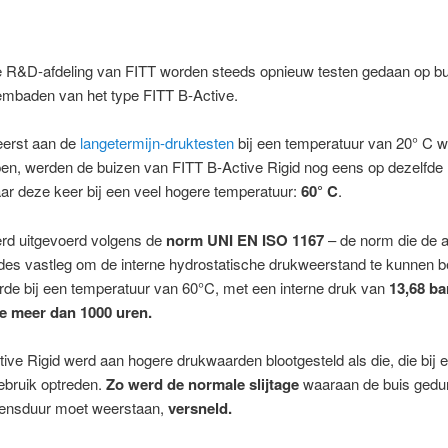
e R&D-afdeling van FITT worden steeds opnieuw testen gedaan op bu
mbaden van het type FITT B-Active.
eerst aan de
langetermijn-druktesten
bij een temperatuur van 20° C 
en, werden de buizen van FITT B-Active Rigid nog eens op dezelfde
ar deze keer bij een veel hogere temperatuur:
60° C
.
erd uitgevoerd volgens de
norm
UNI EN ISO 1167
– de norm die de 
des vastleg om de interne hydrostatische drukweerstand te kunnen b
rde bij een temperatuur van 60°C, met een interne druk van
13,68 ba
e meer dan 1000 uren.
ive Rigid werd aan hogere drukwaarden blootgesteld als die, die bij 
ebruik optreden.
Zo werd de normale slijtage
waaraan de buis gedu
evensduur moet weerstaan,
versneld.