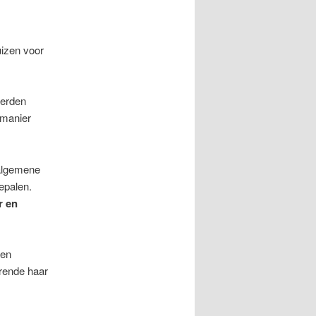
izen voor
werden
 manier
algemene
epalen.
r
en
een
rende haar