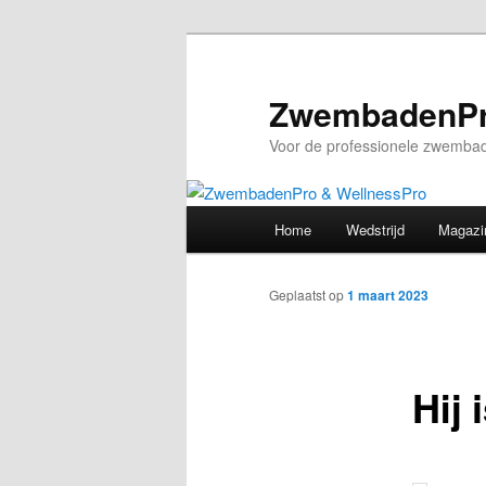
Spring
naar
de
ZwembadenPr
primaire
Voor de professionele zwembad
inhoud
Hoofdmenu
Home
Wedstrijd
Magazi
Geplaatst op
1 maart 2023
Hij