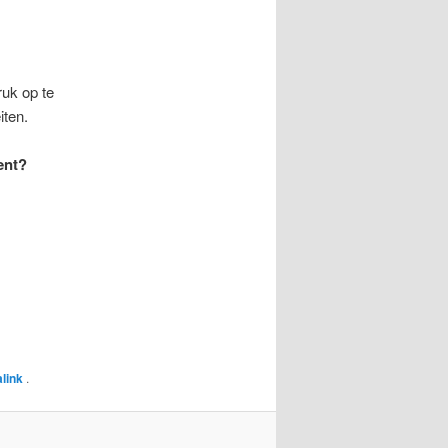
ruk op te
iten.
ent?
link
.