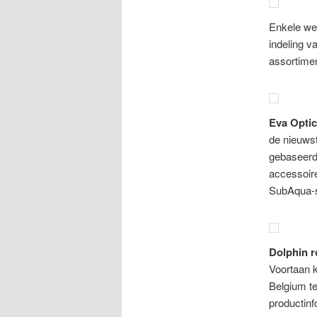
Enkele we
indeling v
assortimen
Eva Opti
de nieuws
gebaseerd
accessoire
SubAqua-s
Dolphin r
Voortaan k
Belgium te
productinf