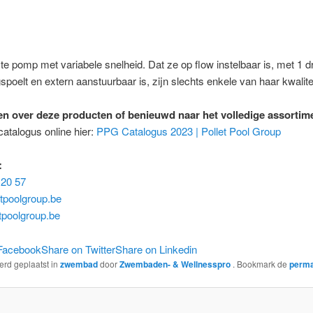
e pomp met variabele snelheid. Dat ze op flow instelbaar is, met 1 d
spoelt en extern aanstuurbaar is, zijn slechts enkele van haar kwalite
n over deze producten of benieuwd naar het volledige assortim
catalogus online hier:
PPG Catalogus 2023 | Pollet Pool Group
:
 20 57
tpoolgroup.be
tpoolgroup.be
Facebook
Share on Twitter
Share on Linkedin
werd geplaatst in
zwembad
door
Zwembaden- & Wellnesspro
. Bookmark de
perma