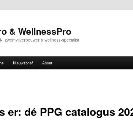
o & WellnessPro
-, zwemvijverbouwer & wellness-specialist
ne
Nieuwsbrief
About
 is er: dé PPG catalogus 20