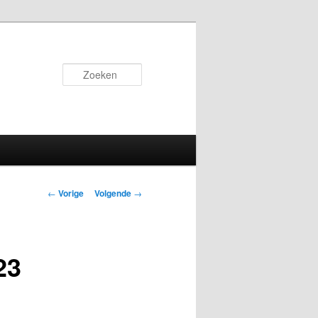
Zoeken
Bericht
←
Vorige
Volgende
→
navigatie
23