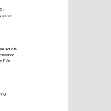
 De
 van het
a-serie is
bestaande
uwe EVA
 PPG