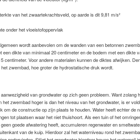
sterkte van het zwaartekrachtsveld, op aarde is dit 9,81 m/s²
pte onder het vloeistofoppervlak
algemeen wordt aanbevolen om de wanden van een betonnen zwemb
 een dikte van minimaal 20 centimeter en de bodem met een dikte v
5 centimeter. Voor andere materialen kunnen de diktes afwijken. De
 het zwembad, hoe groter de hydrostatische druk wordt.
e aanwezigheid van grondwater op zich geen probleem. Want zolang h
in het zwembad hoger is dan het niveau van het grondwater, is er vol
uk om de constructie op zijn plaats te houden. Water heeft echter de 
ingen tot plaatsen waar het niet thuishoort. Als een tuin of het omring
 geen goede afwatering heeft, accumuleren regenwater en smeltwate
uitenkant van de kuip. Hierdoor zal het waterniveau rond het zwemb
jging ondervinden. Stijgt het grondwater hierdoor boven het waterpeil in