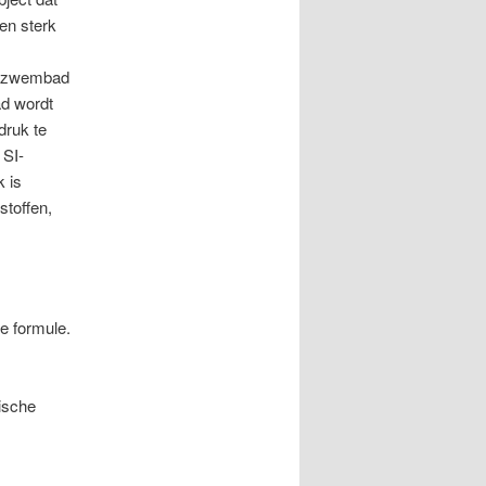
ven sterk
t zwembad
ad wordt
druk te
 SI-
k is
stoffen,
e formule.
rische