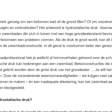
sterk genoeg om een betonnen bad uit de grond tillen? Of om vezelver
uigen en verbrokkelen? Het antwoord is hydrostatische druk. Voornam
n zwembaden die zich in tuinen met een hoge grondwaterstand bevin
h fenomeen een probleem vormen. Als de druk te groot wordt, kan dit l
n de zwembadconstructie. In dit geval is voorkomen beter dan genez
dprofessional heb je wellicht al horrorverhalen gehoord over de sch
sche druk kan toebrengen aan een zwembad. Betonconstructies die in
nd gelicht worden door de grote druk van het grondwater … Je wilt het 
 Door de veranderende weersomstandigheden – we krijgen veel va
emen te maken – én een inadequate afwatering, kan het zwembad aa
n blootgesteld.
drostatische druk?
sche druk is de kracht die een stilstaande vloeistof uitoefent op een o