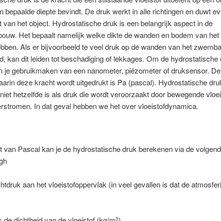
n bepaalde diepte bevindt. De druk werkt in alle richtingen en duwt e
t van het object. Hydrostatische druk is een belangrijk aspect in de
uw. Het bepaalt namelijk welke dikte de wanden en bodem van he
bben. Als er bijvoorbeeld te veel druk op de wanden van het zwemb
d, kan dit leiden tot beschadiging of lekkages. Om de hydrostatische 
n je gebruikmaken van een nanometer, piëzometer of druksensor. De
arin deze kracht wordt uitgedrukt is Pa (pascal). Hydrostatische dru
niet hetzelfde is als druk die wordt veroorzaakt door bewegende vloei
rstromen. In dat geval hebben we het over vloeistofdynamica.
 van Pascal kan je de hydrostatische druk berekenen via de volgend
gh
htdruk aan het vloeistofoppervlak (in veel gevallen is dat de atmosfe
is de dichtheid van de vloeistof (kg/m
).
3