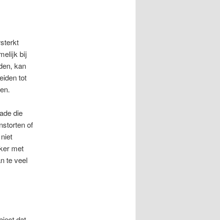
sterkt
elijk bij
den, kan
eiden tot
en.
ade die
storten of
niet
ker met
n te veel
bject dat