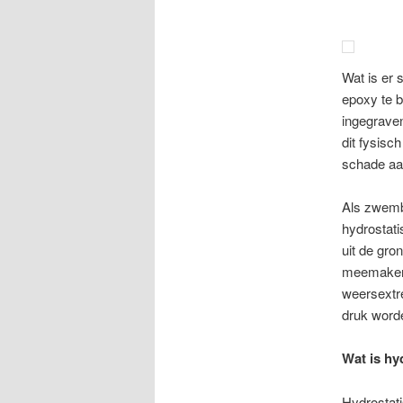
Wat is er 
epoxy te b
ingegrave
dit fysisc
schade aa
Als zwemba
hydrostati
uit de gro
meemaken.
weersextr
druk worde
Wat is hy
Hydrostati