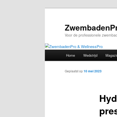
Spring
naar
de
ZwembadenPr
primaire
Voor de professionele zwembad
inhoud
Hoofdmenu
Home
Wedstrijd
Magazi
Geplaatst op
10 mei 2023
Hyd
pre