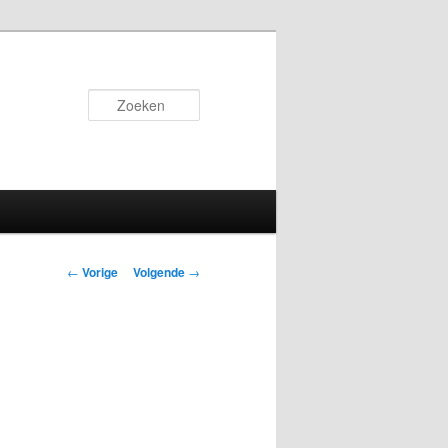
Zoeken
Bericht
←
Vorige
Volgende
→
navigatie