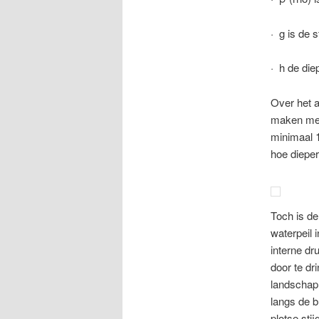
· g is de 
· h de die
Over het 
maken met
minimaal 1
hoe dieper
Toch is d
waterpeil 
interne dr
door te dr
landschap
langs de b
plotse sti