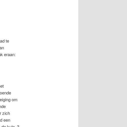
ad te
an
nk eraan:
et
doende
neiging om
ende
r zich
ad een
 de kuip, 3