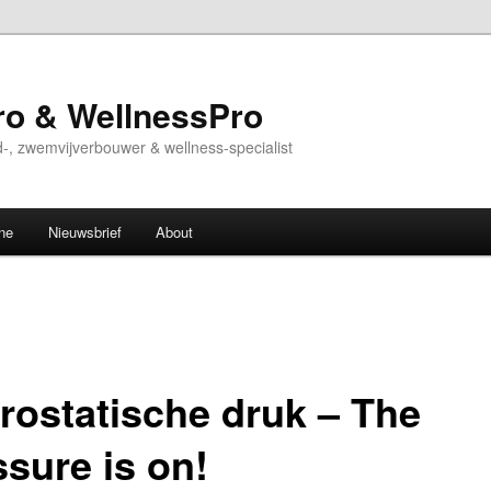
o & WellnessPro
-, zwemvijverbouwer & wellness-specialist
ne
Nieuwsbrief
About
rostatische druk – The
ssure is on!