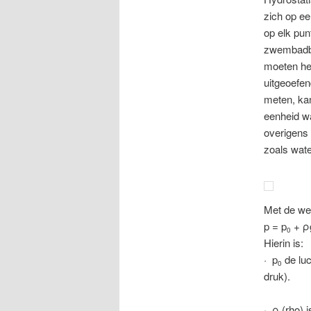
zich op ee
op elk pun
zwembadbo
moeten he
uitgeoefen
meten, ka
eenheid wa
overigens 
zoals wate
Met de wet
p = p
+ ρ
0
Hierin is:
· p
de luc
0
druk).
· ρ (rho) 