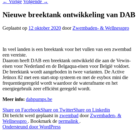
←
Vorige
Volgende
→
Nieuwe breektank ontwikkeling van DAB
Geplaatst op
12 oktober 2020
door
Zwembaden- & Wellnesspro
In veel landen is een breektank voor het vullen van een zwembad
een vereiste.
Daarom heeft DAB een breektank ontwikkeld die aan de Vewin-
eisen voor Nederland en de Belgaqua-eisen voor België voldoet.
De breektank wordt aangeboden in twee varianten. De Active
Jetinox 82 met een start-stop systeem en met de esybox mini die
frequentiegeregeld wordt waardoor de waterafname en het
energiegebruik zeer efficiënt geregeld wordt.
Meer info:
dabpumps.be
Share on Facebook
Share on Twitter
Share on Linkedin
Dit bericht werd geplaatst in
zwembad
door
Zwembaden- &
Wellnesspro
. Bookmark de
permalink
.
Ondersteund door WordPress