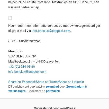
helpen bij de eerste installatie. Maytronics en SCP Benelux, een
winnend partnerschap.
Neem voor meer informatie contact op met uw vertegenwoordiger
of per e-mail via
info.benelux@scppool.com
.
SCP… Uw distributeur
Meer info:
SCP BENELUX NV
Maalbeekweg 21 – B-1930 Zaventem
+32 (0)2 386 03 40
info.benelux@scppool.com
Share on Facebook
Share on Twitter
Share on Linkedin
Dit bericht werd geplaatst in
zwembad
door
Zwembaden- &
Wellnesspro
. Bookmark de
permalink
.
Ondersteund door WordPress