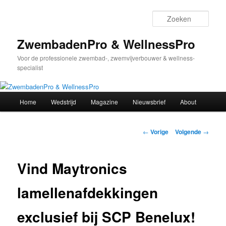
Spring
naar
Zoek
de
primaire
ZwembadenPro & WellnessPro
inhoud
Voor de professionele zwembad-, zwemvijverbouwer & wellness-
specialist
Hoofdmenu
Home
Wedstrijd
Magazine
Nieuwsbrief
About
Bericht
←
Vorige
Volgende
→
navigatie
Vind Maytronics
lamellenafdekkingen
exclusief bij SCP Benelux!