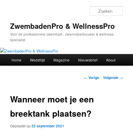
Spring
naar
Zoek
de
primaire
ZwembadenPro & WellnessPro
inhoud
Voor de professionele zwembad-, zwemvijverbouwer & wellness-
specialist
Hoofdmenu
Home
Wedstrijd
Magazine
Nieuwsbrief
About
Bericht
←
Vorige
Volgende
→
navigatie
Wanneer moet je een
breektank plaatsen?
Geplaatst op
22 september 2021