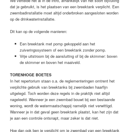
We vertelde het al in de intro, afhankelijk van het soort bijvulling
dat je gebruikt, is het plaatsen van een breektank verplicht. Een
zwembadinstallatie moet altijd onderbroken aangesloten worden
op de drinkwaterinstallatie.
Dit kan op de volgende manieren:
Een breektank met pomp gekoppeld aan het
zuiveringssysteem of een breektank zonder pomp.
Vrije uitstroom bij de aansluiting of bij de skimmer: boven
de skimmer en boven het maaiveld.
TORENHOGE BOETES
In het repertorium staan o.a. de reglementeringen omtrent het
verplichte gebruik van breektanks bij zwembaden haarfijn
uitgelegd. Toch worden deze regels in de praktijk niet altijd
nageleefd. Wanneer je een zwembad bouwt bij een bestaande
woning, wordt de watermaatschappij namelijk niet verwittigd.
Wanneer je in dat geval geen breektank plaatst, kan het zijn dat
je aan een controle ontsnapt, maar zeker is dat niet.
Hoe dan ook ben je verplicht om je zwembad van een breektank