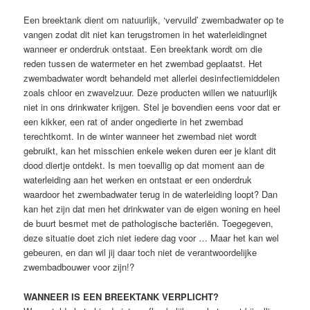
Een breektank dient om natuurlijk, ‘vervuild’ zwembadwater op te
vangen zodat dit niet kan terugstromen in het waterleidingnet
wanneer er onderdruk ontstaat. Een breektank wordt om die
reden tussen de watermeter en het zwembad geplaatst. Het
zwembadwater wordt behandeld met allerlei desinfectiemiddelen
zoals chloor en zwavelzuur. Deze producten willen we natuurlijk
niet in ons drinkwater krijgen. Stel je bovendien eens voor dat er
een kikker, een rat of ander ongedierte in het zwembad
terechtkomt. In de winter wanneer het zwembad niet wordt
gebruikt, kan het misschien enkele weken duren eer je klant dit
dood diertje ontdekt. Is men toevallig op dat moment aan de
waterleiding aan het werken en ontstaat er een onderdruk
waardoor het zwembadwater terug in de waterleiding loopt? Dan
kan het zijn dat men het drinkwater van de eigen woning en heel
de buurt besmet met de pathologische bacteriën. Toegegeven,
deze situatie doet zich niet iedere dag voor … Maar het kan wel
gebeuren, en dan wil jij daar toch niet de verantwoordelijke
zwembadbouwer voor zijn!?
WANNEER IS EEN BREEKTANK VERPLICHT?