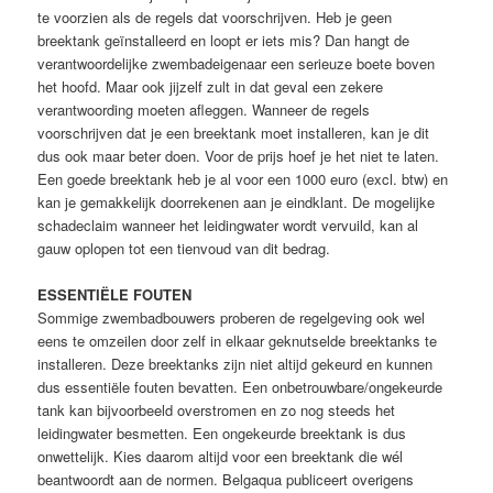
te voorzien als de regels dat voorschrijven. Heb je geen
breektank geïnstalleerd en loopt er iets mis? Dan hangt de
verantwoordelijke zwembadeigenaar een serieuze boete boven
het hoofd. Maar ook jijzelf zult in dat geval een zekere
verantwoording moeten afleggen. Wanneer de regels
voorschrijven dat je een breektank moet installeren, kan je dit
dus ook maar beter doen. Voor de prijs hoef je het niet te laten.
Een goede breektank heb je al voor een 1000 euro (excl. btw) en
kan je gemakkelijk doorrekenen aan je eindklant. De mogelijke
schadeclaim wanneer het leidingwater wordt vervuild, kan al
gauw oplopen tot een tienvoud van dit bedrag.
ESSENTIËLE FOUTEN
Sommige zwembadbouwers proberen de regelgeving ook wel
eens te omzeilen door zelf in elkaar geknutselde breektanks te
installeren. Deze breektanks zijn niet altijd gekeurd en kunnen
dus essentiële fouten bevatten. Een onbetrouwbare/ongekeurde
tank kan bijvoorbeeld overstromen en zo nog steeds het
leidingwater besmetten. Een ongekeurde breektank is dus
onwettelijk. Kies daarom altijd voor een breektank die wél
beantwoordt aan de normen. Belgaqua publiceert overigens