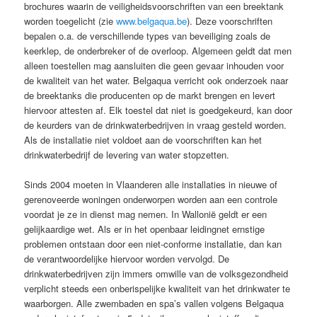
brochures waarin de veiligheidsvoorschriften van een breektank
worden toegelicht (zie
www.belgaqua.be
). Deze voorschriften
bepalen o.a. de verschillende types van beveiliging zoals de
keerklep, de onderbreker of de overloop. Algemeen geldt dat men
alleen toestellen mag aansluiten die geen gevaar inhouden voor
de kwaliteit van het water. Belgaqua verricht ook onderzoek naar
de breektanks die producenten op de markt brengen en levert
hiervoor attesten af. Elk toestel dat niet is goedgekeurd, kan door
de keurders van de drinkwaterbedrijven in vraag gesteld worden.
Als de installatie niet voldoet aan de voorschriften kan het
drinkwaterbedrijf de levering van water stopzetten.
Sinds 2004 moeten in Vlaanderen alle installaties in nieuwe of
gerenoveerde woningen onderworpen worden aan een controle
voordat je ze in dienst mag nemen. In Wallonië geldt er een
gelijkaardige wet. Als er in het openbaar leidingnet ernstige
problemen ontstaan door een niet-conforme installatie, dan kan
de verantwoordelijke hiervoor worden vervolgd. De
drinkwaterbedrijven zijn immers omwille van de volksgezondheid
verplicht steeds een onberispelijke kwaliteit van het drinkwater te
waarborgen. Alle zwembaden en spa’s vallen volgens Belgaqua