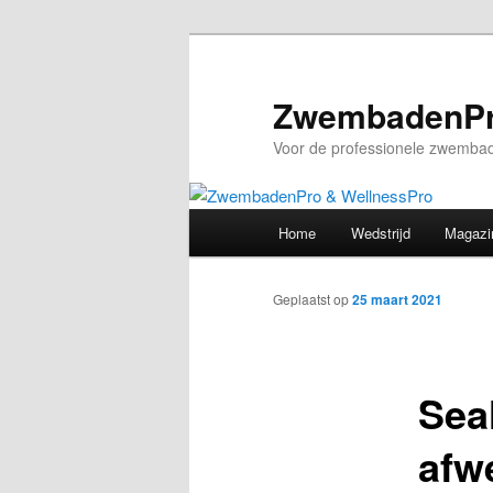
Spring
naar
de
ZwembadenPr
primaire
Voor de professionele zwembad
inhoud
Hoofdmenu
Home
Wedstrijd
Magazi
Geplaatst op
25 maart 2021
Sea
afw