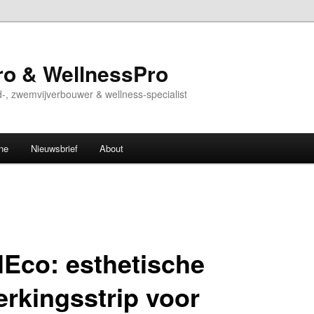
o & WellnessPro
-, zwemvijverbouwer & wellness-specialist
ne
Nieuwsbrief
About
lEco: esthetische
erkingsstrip voor