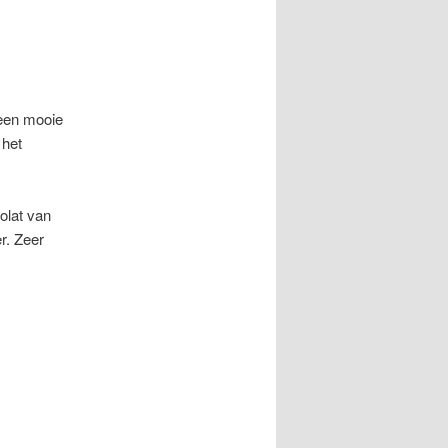
 een mooie
 het
olat van
r. Zeer