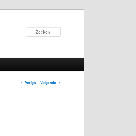
Zoeken
Bericht
←
Vorige
Volgende
→
navigatie