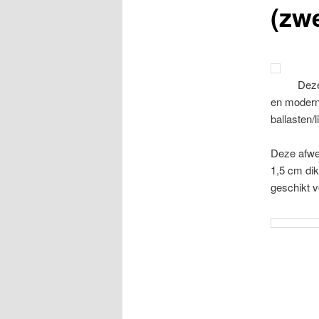
(zw
Deze
en moderne
ballasten/l
Deze afwer
1,5 cm di
geschikt 